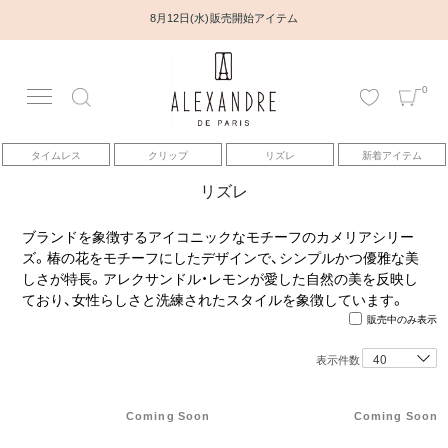
8月12日(水) 販売開始アイテム
0
アカウント
タイムレス
クリップ
リズレ
新着アイテム
アイテム
リズレ
ベストセラー
ブランドを象徴するアイコニックなモチーフのカメリアシリー
ズ。椿の花をモチーフにしたデザインで、シンプルかつ優雅な美
しさが特長。アレクサンドル・レモンが愛した自然の美を反映し
コレクション
ており、女性らしさと洗練されたスタイルを象徴しています。
販売中のみ表示
トピックス
表示件数
ヘアアレンジ動画
Coming Soon
Coming Soon