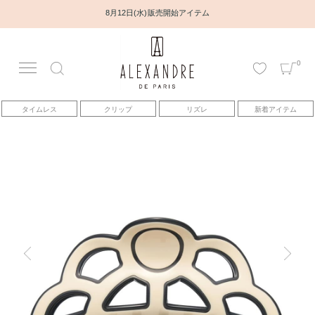
8月12日(水) 販売開始アイテム
0
アカウント
タイムレス
クリップ
リズレ
新着アイテム
アイテム
ベストセラー
コレクション
トピックス
ヘアアレンジ動画