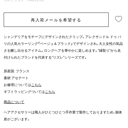
再入荷メールを希望する
シャンデリアをモチーフにデザインされたクリップ。アレクサンドル ドゥ パ
リの人気カラーリング「ベージュ＆ブラック」でデザインされ、大人女性の気品
さを醸し出せるアイテム。ロングヘアを華やかに楽しめます。"縁取り"から名
付けられたブランドを代表する“リズレ”シリーズです。
原産国: フランス
素材:アセテート
お修理については
こちら
ギフトラッピングついては
こちら
商品について
ヘアアクセサリーは職人がひとつひとつ手作業で製作しておりますため、個体
差がございます。