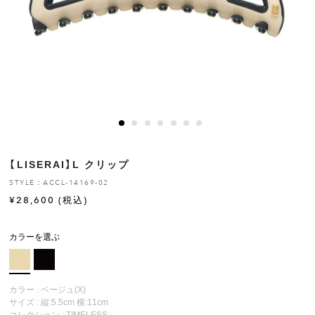
ヒストリー
クラフトマンシップ
ストア
ニュース
【LISERAI】L クリップ
お修理について
STYLE：ACCL-14169-02
¥
28,600
(税込)
カラーを選ぶ
カラー : ベージュ(X)
サイズ : 縦:5.5cm 横:11cm
コレクション :
TIMELESS