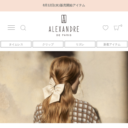
8月12日(水) 販売開始アイテム
0
アカウント
タイムレス
クリップ
リズレ
新着アイテム
アイテム
ベストセラー
コレクション
トピックス
ヘアアレンジ動画