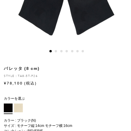
ヒストリー
クラフトマンシップ
ストア
ニュース
バレッタ (8 cm)
お修理について
STYLE：TA8-5T-P26
¥
78,100
(税込)
カラーを選ぶ
カラー : ブラック(N)
サイズ : モチーフ縦:14cm モチーフ横:16cm
コレクション :
REVERIE