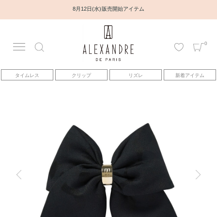
8月12日(水) 販売開始アイテム
0
アカウント
タイムレス
クリップ
リズレ
新着アイテム
アイテム
ベストセラー
コレクション
トピックス
ヘアアレンジ動画