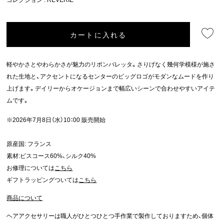
カートに入れる
軽やかさとやわらかさが魅力のリボンバレッタ。さりげなく幾何学模様が施さ
れた生地と、アクセントになるセンターのビッグロゴがモダンなムードを作り
上げます。デイリーからオケージョンまで幅広いシーンで合わせやすいアイテ
ムです。
※2026年7月8日（水）10：00 販売開始
原産国: フランス
素材:ビスコース60%、シルク40%
お修理については
こちら
ギフトラッピングついては
こちら
商品について
ヘアアクセサリーは職人がひとつひとつ手作業で製作しておりますため、個体