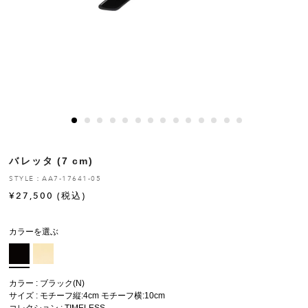
ヒストリー
クラフトマンシップ
ストア
ニュース
バレッタ (7 cm)
お修理について
STYLE：AA7-17641-05
¥
27,500
(税込)
カラーを選ぶ
カラー : ブラック(N)
サイズ : モチーフ縦:4cm モチーフ横:10cm
コレクション :
TIMELESS