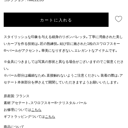
カートに入れる
スタイリッシュな印象を与える細身のリボンバレッタ。丁寧に湾曲された美し
いカーブを作る技術は、匠の熟練技。結び目に施された1粒のスワロフスキー
®・パールがアクセント。華美になりすぎない、エレガントなアイテムです。
※金具につきましては写真の形状と異なる場合がございますのでご留意くださ
い。
※パール部分は繊細なため、直接触れないようご注意ください。装着の際は、ア
セテート本体部分を押さえて開閉していただきますようお願いいたします。
原産国: フランス
素材:アセテート、スワロフスキー®・クリスタル パール
お修理については
こちら
ギフトラッピングついては
こちら
商品について