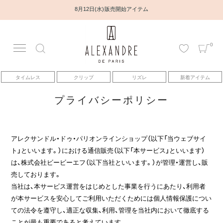
8月12日(水) 販売開始アイテム
0
アカウント
タイムレス
クリップ
リズレ
新着アイテム
アイテム
プライバシーポリシー
ベストセラー
アレクサンドル・ドゥ・パリオンラインショップ（以下「当ウェブサイ
コレクション
ト」といいます。）における通信販売（以下「本サービス」といいます）
は、株式会社ビービーエフ（以下当社といいます。）が管理・運営し、販
トピックス
売しております。
当社は、本サービス運営をはじめとした事業を行うにあたり、利用者
が本サービスを安心してご利用いただくためには個人情報保護につい
ヘアアレンジ動画
ての法令を遵守し、適正な収集、利用、管理を当社内において徹底する
ことが最も重要であると考えています。