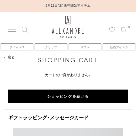
8月12日(水) 販売開始アイテム
0
アカウント
タイムレス
クリップ
リズレ
新着アイテム
アイテム
←戻る
SHOPPING CART
ベストセラー
カートの中身がありません。
コレクション
ショッピングを続ける
トピックス
ギフトラッピング・メッセージカード
ヘアアレンジ動画