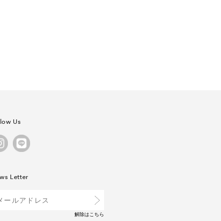
llow Us
ws Letter
解除は
こちら