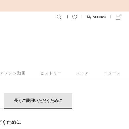
0
My Account
アアレンジ動画
ヒストリー
ストア
ニュース
長くご愛用いただくために
だくために