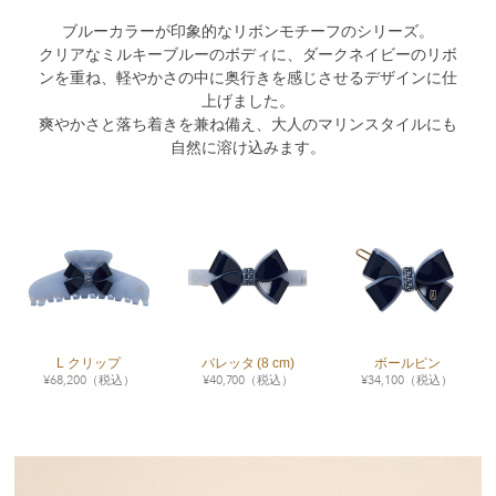
ブルーカラーが印象的なリボンモチーフのシリーズ。
クリアなミルキーブルーのボディに、ダークネイビーのリボ
ンを重ね、軽やかさの中に奥行きを感じさせるデザインに仕
上げました。
爽やかさと落ち着きを兼ね備え、大人のマリンスタイルにも
自然に溶け込みます。
L クリップ
バレッタ (8 cm)
ボールピン
¥
68,200
（税込）
¥
40,700
（税込）
¥
34,100
（税込）