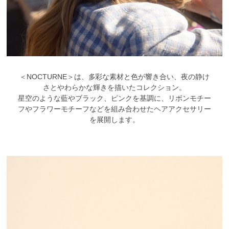
ヒストリー
クラフトマンシップ
ストア
＜NOCTURNE＞は、多彩な素材と色が響き合い、夜の静け
さとやわらかな輝きを描いたコレクション。
ニュース
星空のような藍やブラック、ピンクを基調に、リボンモチー
フやフラワーモチーフなどを組み合わせたヘアアクセサリー
を展開します。
お修理について