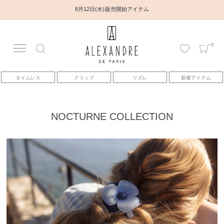
8月12日(水) 販売開始アイテム
0
アカウント
タイムレス
クリップ
リズレ
新着アイテム
アイテム
ベストセラー
NOCTURNE COLLECTION
コレクション
トピックス
ヘアアレンジ動画