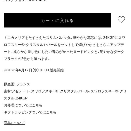
カートに入れる
ミニカメリアをたずさえたスリムバレッタ。華やかな花芯には、24KGPにスワ
ロフスキー®・クリスタルやパールをセットして煌びやかさをさらにアップデ
ート。柔らかな差し色にしたい青みがかったヌードピンクと、艶やかなダーク
ブラックの2色から選べます。
※2026年6月17日（水）10：00 販売開始
原産国: フランス
素材:アセテート、スワロフスキー®・クリスタル パール、スワロフスキー®・クリ
スタル、24KGP
お修理については
こちら
ギフトラッピングついては
こちら
商品について