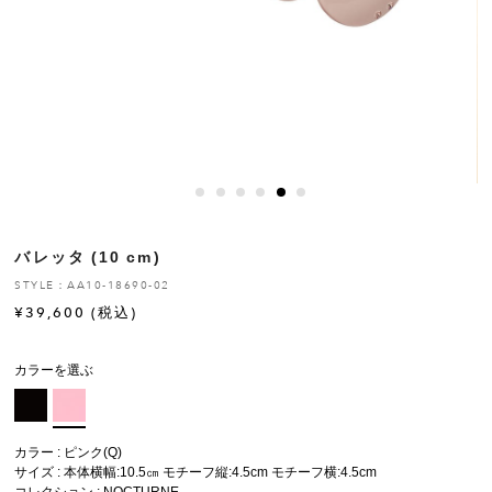
ヒストリー
クラフトマンシップ
ストア
ニュース
バレッタ (10 cm)
お修理について
STYLE：AA10-18690-02
¥
39,600
(税込)
カラーを選ぶ
カラー : ピンク(Q)
サイズ : 本体横幅:10.5㎝ モチーフ縦:4.5cm モチーフ横:4.5cm
コレクション :
NOCTURNE