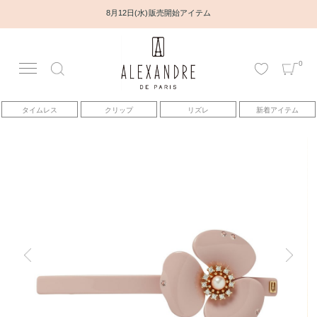
8月12日(水) 販売開始アイテム
0
アカウント
タイムレス
クリップ
リズレ
新着アイテム
アイテム
ベストセラー
コレクション
トピックス
ヘアアレンジ動画