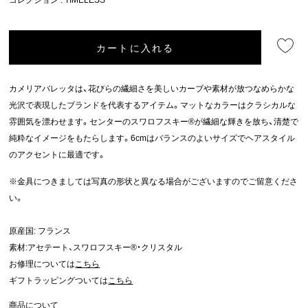
カートに入れる
カメリアバレッタは、花びらの繊細さを美しいカーブや素材が放つなめらかな
光沢で表現したブランドを代表するアイテム。マットなカラーはクラシカルな
雰囲気を漂わせます。センターのスワロフスキー®が繊細な輝きを放ち、清楚で
純粋なイメージをもたらします。6cmはバランスのよいサイズでヘアスタイル
のアクセントに最適です。
※金具につきましては写真の形状と異なる場合がございますのでご留意くださ
い。
原産国: フランス
素材:アセテート、スワロフスキー®・クリスタル
お修理については
こちら
ギフトラッピングついては
こちら
商品について