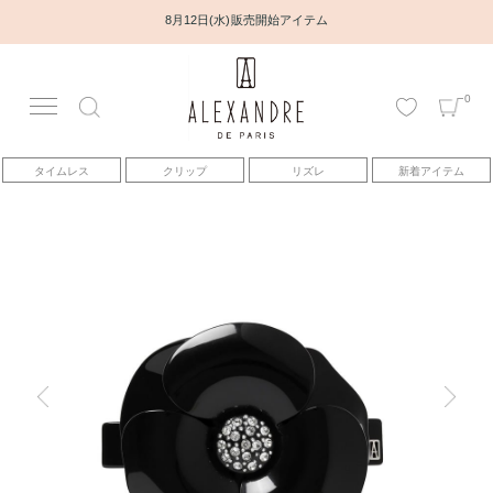
8月12日(水) 販売開始アイテム
0
アカウント
タイムレス
クリップ
リズレ
新着アイテム
アイテム
ベストセラー
コレクション
トピックス
ヘアアレンジ動画