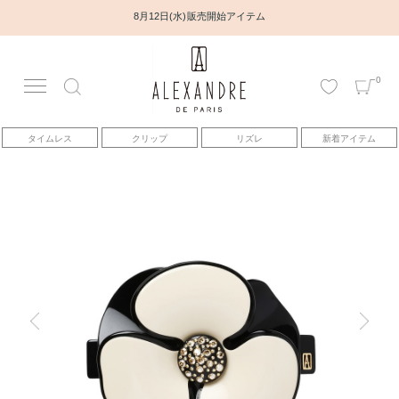
8月12日(水) 販売開始アイテム
0
アカウント
タイムレス
クリップ
リズレ
新着アイテム
アイテム
ベストセラー
コレクション
トピックス
ヘアアレンジ動画