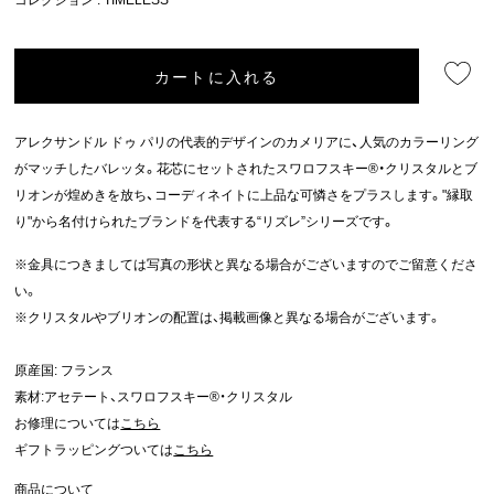
カートに入れる
アレクサンドル ドゥ パリの代表的デザインのカメリアに、人気のカラーリング
がマッチしたバレッタ。花芯にセットされたスワロフスキー®・クリスタルとブ
リオンが煌めきを放ち、コーディネイトに上品な可憐さをプラスします。"縁取
り"から名付けられたブランドを代表する“リズレ”シリーズです。
※金具につきましては写真の形状と異なる場合がございますのでご留意くださ
い。
※クリスタルやブリオンの配置は、掲載画像と異なる場合がございます。
原産国: フランス
素材:アセテート、スワロフスキー®・クリスタル
お修理については
こちら
ギフトラッピングついては
こちら
商品について