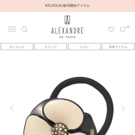
8月12日(水) 販売開始アイテム
0
アカウント
タイムレス
クリップ
リズレ
新着アイテム
アイテム
ベストセラー
コレクション
トピックス
ヘアアレンジ動画