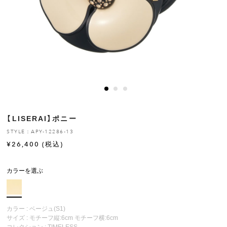
ヒストリー
クラフトマンシップ
ストア
ニュース
【LISERAI】ポニー
お修理について
STYLE：APY-12286-13
¥
26,400
(税込)
カラーを選ぶ
カラー : ベージュ(S1)
サイズ : モチーフ縦:6cm モチーフ横:6cm
コレクション :
TIMELESS