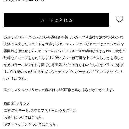
カートに入れる
カメリアバレッタは、花びらの繊細さを美しいカーブや素材が放つなめらかな
光沢で表現したブランドを代表するアイテム。マットなカラーはクラシカルな
雰囲気を漂わせます。センターのスワロフスキー®が繊細な輝きを放ち、清楚で
純粋なイメージをもたらします。淡いブルーは可憐な中に大人らしさを感じさ
せるカラー。ホワイトは儚げな雰囲気でピュアなかわいらしさをプラスできま
す。存在感のある8cmサイズはウェディングやパーティなどドレスアップにも
おすすめです。
※クリスタルやブリオンの配置は、掲載画像と異なる場合がございます。
原産国: フランス
素材:アセテート、スワロフスキー®・クリスタル
お修理については
こちら
ギフトラッピングついては
こちら