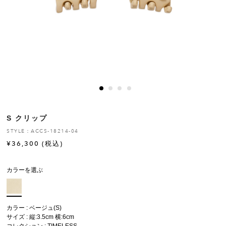
ヒストリー
クラフトマンシップ
ストア
ニュース
S クリップ
お修理について
STYLE：ACCS-18214-04
¥
36,300
(税込)
カラーを選ぶ
カラー : ベージュ(S)
サイズ : 縦:3.5cm 横:6cm
コレクション :
TIMELESS