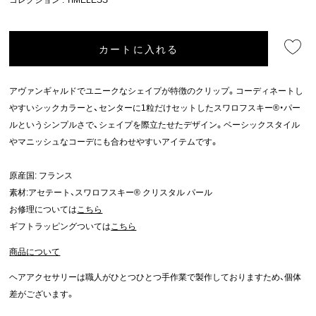
カートに入れる
アヴァンギャルドでユニークなシェイプが特徴のクリップ。コーディネートし
やすいシックカラーと、センターに1粒だけセットしたスワロフスキー®・パー
ルというシンプルさで、シェイプを際立たせたデザイン。ベーシックスタイル
やマニッシュなコーデにも合わせやすいアイテムです。
原産国: フランス
素材:アセテート、スワロフスキー® クリスタル パール
お修理については
こちら
ギフトラッピングついては
こちら
商品について
ヘアアクセサリーは職人がひとつひとつ手作業で製作しておりますため、個体
差がございます。