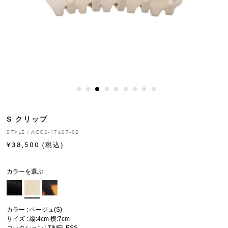
ヒストリー
クラフトマンシップ
ストア
ニュース
S クリップ
お修理について
STYLE：ACCS-17607-02
¥
38,500
(税込)
カラーを選ぶ
カラー : ベージュ(S)
サイズ : 縦:4cm 横:7cm
コレクション :
TIMELESS