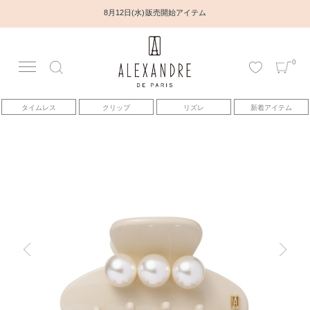
8月12日(水) 販売開始アイテム
0
アカウント
タイムレス
クリップ
リズレ
新着アイテム
アイテム
ベストセラー
コレクション
トピックス
ヘアアレンジ動画