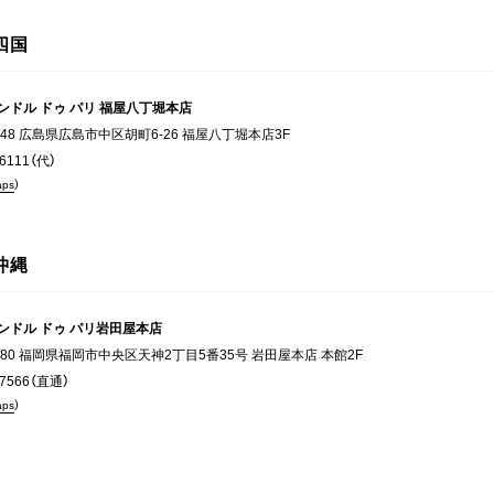
四国
ンドル ドゥ パリ 福屋八丁堀本店
8548 広島県広島市中区胡町6-26 福屋八丁堀本店3F
-6111（代）
aps
）
沖縄
ンドル ドゥ パリ岩田屋本店
8680 福岡県福岡市中央区天神2丁目5番35号 岩田屋本店 本館2F
-7566（直通）
aps
）