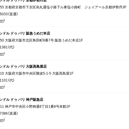
ンドル ドゥ パリ 京都伊勢丹店
-8555 京都府京都市下京区烏丸通塩小路下ル東塩小路町 ジェイアール京都伊勢丹3F
-5033（直通）
aps
）
ンドル ドゥ パリ 阪急うめだ本店
8350 大阪府大阪市北区角田町8番7号 阪急うめだ本店1F
-1381（代）
aps
）
ンドル ドゥ パリ 大阪髙島屋店
8510 大阪府大阪市中央区難波5-1-5 大阪髙島屋1F
-1101（代）
aps
）
ンドル ドゥ パリ 神戸阪急店
8511 神戸市中央区小野柄通8丁目1番8号本館1F
-7386（直通）
aps
）