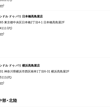
aps
）
ンドル ドゥ パリ 日本橋髙島屋店
8265 東京都中央区日本橋2丁目4-1 日本橋髙島屋2F
-4111（代）
aps
）
ンドル ドゥ パリ 横浜髙島屋店
8601 神奈川県横浜市西区南幸1丁目6-31 横浜髙島屋2F
-5111(代)
aps
）
中部・北陸