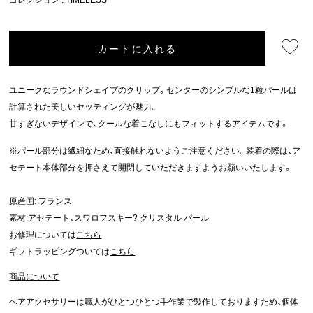
カートに入れる
ユニークなラウンドシェイプのクリップ。センターのシンプルな1粒パールは
計算された美しいセッティングが魅力。
甘すぎないデザインで、クールな着こなしにもフィットするアイテムです。
※パール部分は繊細なため、直接触れないようご注意ください。装着の際は、ア
セテート本体部分を押さえて開閉していただきますようお願いいたします。
原産国: フランス
素材:アセテート、スワロフスキー? クリスタル パール
お修理については
こちら
ギフトラッピングついては
こちら
商品について
ヘアアクセサリーは職人がひとつひとつ手作業で製作しておりますため、個体