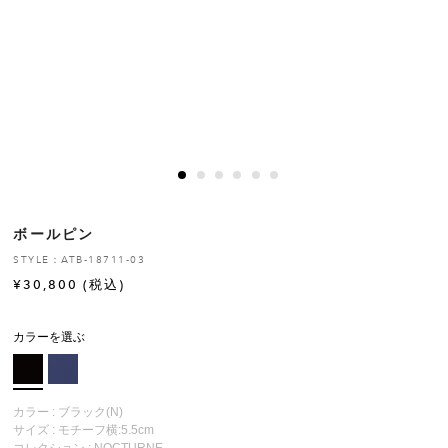
ヒストリー
クラフトマンシップ
ストア
ニュース
ボールピン
お修理について
STYLE：ATB-18711-03
¥
30,800
(税込)
カラーを選ぶ
カラー : ブラック(N)
サイズ : モチーフ横:5.5cm
コレクション :
NOCTURNE