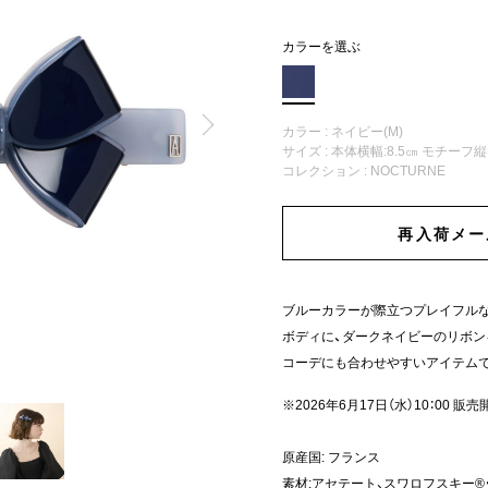
カラーを選ぶ
カラー : ネイビー(M)
サイズ : 本体横幅:8.5㎝ モチーフ縦
コレクション :
NOCTURNE
再入荷メー
ブルーカラーが際立つプレイフル
ボディに、ダークネイビーのリボン
コーデにも合わせやすいアイテム
※2026年6月17日（水）10：00 販売
原産国: フランス
素材:アセテート、スワロフスキー®