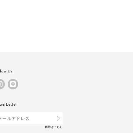
llow Us
ws Letter
解除は
こちら