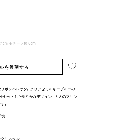
:4cm モチーフ横:6cm
ルを希望する
なリボンバレッタ。クリアなミルキーブルーの
をセットした爽やかなデザイン。大人のマリン
です。
開始
・クリスタル