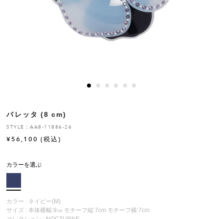
ヒストリー
クラフトマンシップ
ストア
ニュース
バレッタ (8 cm)
お修理について
STYLE：AA8-11886-26
¥
56,100
(税込)
カラーを選ぶ
カラー : ネイビー(M)
サイズ : 本体横幅:9㎝ モチーフ縦:7cm モチーフ横:7cm
コレクション :
NOCTURNE