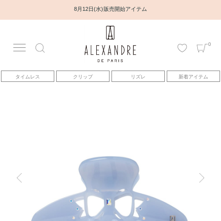
8月12日(水) 販売開始アイテム
0
アカウント
タイムレス
クリップ
リズレ
新着アイテム
アイテム
ベストセラー
コレクション
トピックス
ヘアアレンジ動画