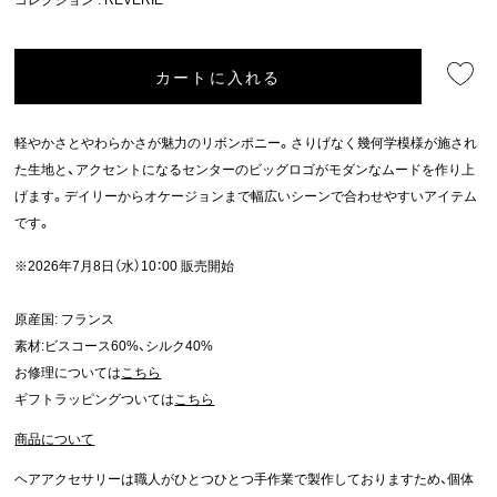
カートに入れる
軽やかさとやわらかさが魅力のリボンポニー。さりげなく幾何学模様が施され
た生地と、アクセントになるセンターのビッグロゴがモダンなムードを作り上
げます。デイリーからオケージョンまで幅広いシーンで合わせやすいアイテム
です。
※2026年7月8日（水）10：00 販売開始
原産国: フランス
素材:ビスコース60%、シルク40%
お修理については
こちら
ギフトラッピングついては
こちら
商品について
ヘアアクセサリーは職人がひとつひとつ手作業で製作しておりますため、個体