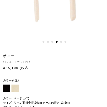
ヒストリー
クラフトマンシップ
ストア
ニュース
ポニー
お修理について
STYLE：TPY-5T-P26
¥
56,100
(税込)
カラーを選ぶ
カラー : ベージュ(S)
サイズ : リボン羽根全長:20cm テールの長さ:13.5cm
コレクション :
REVERIE