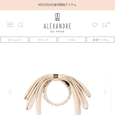
8月12日(水) 販売開始アイテム
0
アカウント
タイムレス
クリップ
リズレ
新着アイテム
アイテム
ベストセラー
コレクション
トピックス
ヘアアレンジ動画