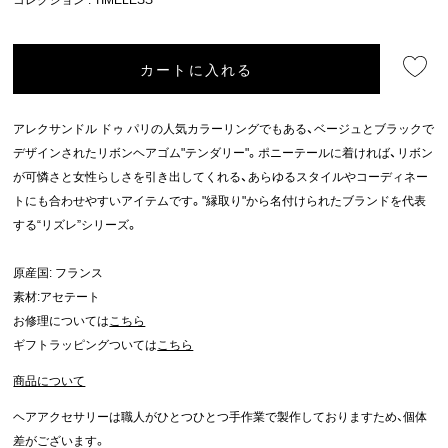
カートに入れる
アレクサンドル ドゥ パリの人気カラーリングでもある、ベージュとブラックで
デザインされたリボンヘアゴム"テンダリー"。ポニーテールに着ければ、リボン
が可憐さと女性らしさを引き出してくれる、あらゆるスタイルやコーディネー
トにも合わせやすいアイテムです。"縁取り"から名付けられたブランドを代表
する“リズレ”シリーズ。
原産国: フランス
素材:アセテート
お修理については
こちら
ギフトラッピングついては
こちら
商品について
ヘアアクセサリーは職人がひとつひとつ手作業で製作しておりますため、個体
差がございます。