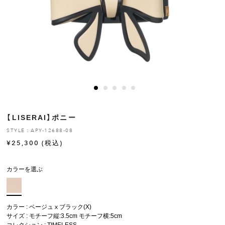
ヒストリー
クラフトマンシップ
ストア
ニュース
【LISERAI】ポニー
お修理について
STYLE：APY-12688-08
¥
25,300
(税込)
カラーを選ぶ
カラー : ベージュⅹブラック(X)
サイズ : モチーフ縦:3.5cm モチーフ横:5cm
コレクション :
TIMELESS