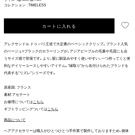
コレクション :
TIMELESS
カートに入れる
アレクサンドル ドゥ パリ王道で大定番のベーシッククリップ。ブランド人気
のベージュ×ブラックのカラーリングが、アジアピープルの毛量や毛質にも合
うサイズ感で登場です。より、髪に馴染みやすく使いやすい、一つ持ってくと便
利なデイリーユースしやすいアイテム。"縁取り"から名付けられたブランドを
代表する“リズレ”シリーズです。
原産国: フランス
素材:アセテート
お修理については
こちら
ギフトラッピングついては
こちら
商品について
ヘアアクセサリーは職人がひとつひとつ手作業で製作しておりますため、個体