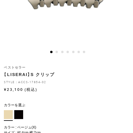
ヒストリー
クラフトマンシップ
ストア
ニュース
ベストセラー
【LISERAI】S クリップ
お修理について
STYLE：ACCS-17854-02
¥
23,100
(税込)
カラーを選ぶ
カラー : ベージュ(X)
サイズ : 縦:4cm 横:7cm