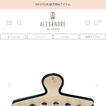
8月12日(水) 販売開始アイテム
0
アカウント
タイムレス
クリップ
リズレ
新着アイテム
アイテム
ベストセラー
コレクション
トピックス
ヘアアレンジ動画