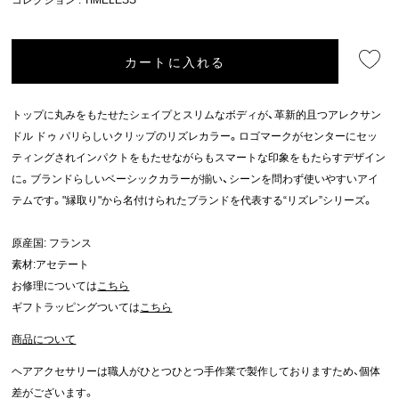
カートに入れる
トップに丸みをもたせたシェイプとスリムなボディが、革新的且つアレクサン
ドル ドゥ パリらしいクリップのリズレカラー。ロゴマークがセンターにセッ
ティングされインパクトをもたせながらもスマートな印象をもたらすデザイン
に。ブランドらしいベーシックカラーが揃い、シーンを問わず使いやすいアイ
テムです。"縁取り"から名付けられたブランドを代表する“リズレ”シリーズ。
原産国: フランス
素材:アセテート
お修理については
こちら
ギフトラッピングついては
こちら
商品について
ヘアアクセサリーは職人がひとつひとつ手作業で製作しておりますため、個体
差がございます。