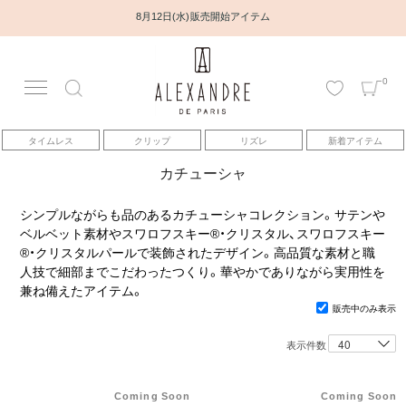
8月12日(水) 販売開始アイテム
0
アカウント
タイムレス
クリップ
リズレ
新着アイテム
アイテム
カチューシャ
ベストセラー
シンプルながらも品のあるカチューシャコレクション。サテンや
ベルベット素材やスワロフスキー®・クリスタル、スワロフスキー
®・クリスタルパールで装飾されたデザイン。高品質な素材と職
コレクション
人技で細部までこだわったつくり。華やかでありながら実用性を
兼ね備えたアイテム。
販売中のみ表示
トピックス
表示件数
ヘアアレンジ動画
Coming Soon
Coming Soon