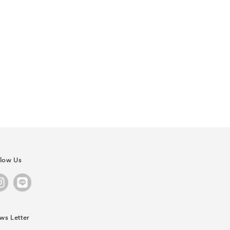
llow Us
ws Letter