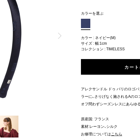
カラーを選ぶ
カラー : ネイビー(M)
サイズ : 幅:1cm
コレクション :
TIMELESS
カート
アレクサンドル ドゥ パリのロゴ
ラーに、さりげなく施されるAのロ
オフ問わずシーズンレスにあらゆ
原産国: フランス
素材:レーヨン、シルク
お修理については
こちら