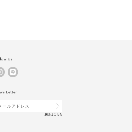
llow Us
ws Letter
解除は
こちら