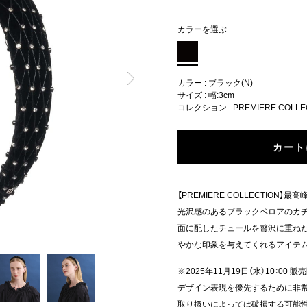
カラーを選ぶ
カラー : ブラック(N)
サイズ : 幅:3cm
コレクション :
PREMIERE COLLE
カート
【PREMIERE COLLECTIO
光沢感のあるブラックベロアのカチ
面に配したチュールを贅沢に重ねた
やかな印象を与えてくれるアイテ
※2025年11月19日（水）10：00 販
デザイン表現を優先するために非常
取り扱いによっては破損する可能