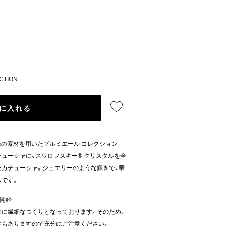
CTION
に入れる
N】最高峰の素材を用いたプルミエール コレクション
ューシャに、スワロフスキー® クリスタルを全
カチューシャ。ジュエリーのような輝きで、華
ムです。
売開始
に繊細なつくりとなっております。そのため、
性もありますので充分にご注意ください。