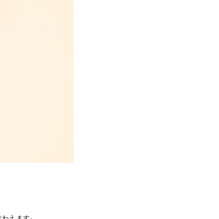
、
味わえます。