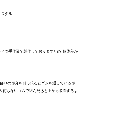
リスタル
ひとつ手作業で製作しておりますため、個体差が
。飾りの部分を引っ張るとゴムを通している部
で、何もないゴムで結んだあと上から装着するよ