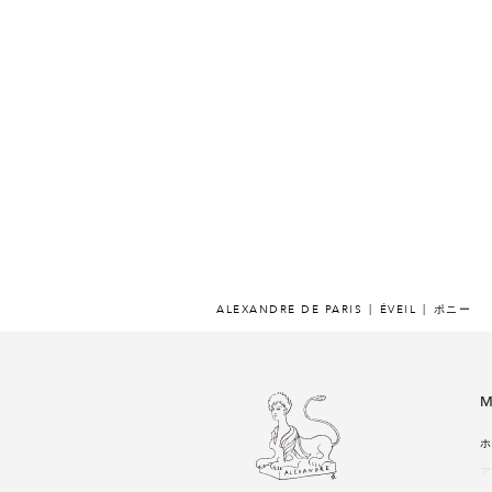
ALEXANDRE DE PARIS
ÉVEIL
ポニー
M
ホ
ア