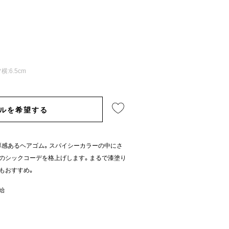
横:6.5cm
ルを希望する
厚感あるヘアゴム。スパイシーカラーの中にさ
のシックコーデを格上げします。まるで漆塗り
もおすすめ。
開始