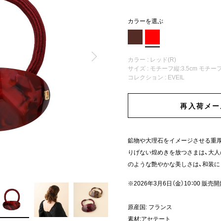
カラーを選ぶ
カラー : レッド(R)
サイズ : モチーフ縦:3.5cm モチーフ
コレクション :
EVEIL
再入荷メー
鉱物や大理石をイメージさせる重
りげない煌めきを放つさまは、大人
のような艶やかな美しさは、和装に
※2026年3月6日（金）10：00 販売
原産国: フランス
素材:アセテート