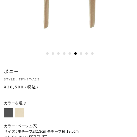
ヒストリー
クラフトマンシップ
ストア
ニュース
ポニー
お修理について
STYLE：TPY-1T-A25
¥
38,500
(税込)
カラーを選ぶ
カラー : ベージュ(S)
サイズ : モチーフ縦:13cm モチーフ横:19.5cm
コレクション :
SERENITE