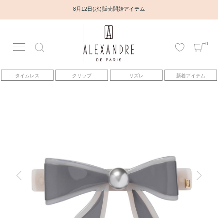
8月12日(水) 販売開始アイテム
0
アカウント
タイムレス
クリップ
リズレ
新着アイテム
アイテム
ベストセラー
コレクション
トピックス
ヘアアレンジ動画