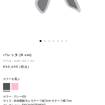
ヒストリー
クラフトマンシップ
ストア
ニュース
バレッタ (8 cm)
お修理について
STYLE：AA8-18611-02
¥
50,600
(税込)
カラーを選ぶ
カラー : グレー(G)
サイズ : 本体横幅:9㎝ モチーフ縦:5cm モチーフ横:7cm
コレクション :
ENCHANTEMENT