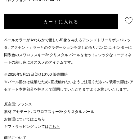
カートに入れる
ペールカラーがやわらかで優しい印象を与えるアシンメトリーリボンバレッ
タ。アクセントカラーとのグラデーションを楽しめるリボンには、センターに
同系色のスワロフスキー®・クリスタル パールをセット。シックなコーディネ
ートの差し色にオススメのアイテムです。
※2026年5月13日（水）10：00 販売開始
※パール部分は繊細なため、直接触れないようご注意ください。装着の際は、ア
セテート本体部分を押さえて開閉していただきますようお願いいたします。
原産国: フランス
素材:アセテート、スワロフスキー®・クリスタル パール
お修理については
こちら
ギフトラッピングついては
こちら
商品について