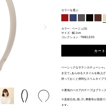
カラーを選ぶ
カラー : ベージュ(S)
サイズ : 幅:1cm
コレクション :
TIMELESS
カート
ベーシックなサテンカチューシャ。
き立て、あらゆるスタイルを格上げ
持っておくと便利なスリムタイプ
※裏地のベロアのテープはブラッ
※直射日光、雨、汗、摩擦等が原因
ます。