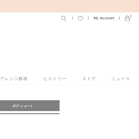
0
My Account
アアレンジ動画
ヒストリー
ストア
ニュース
ボブ・ショート