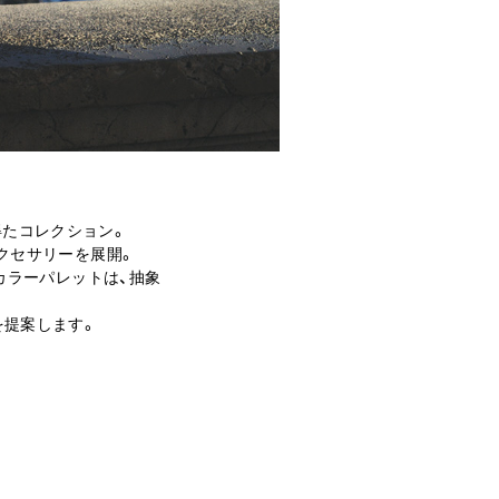
得たコレクション。
クセサリーを展開。
カラーパレットは、抽象
。
を提案します。