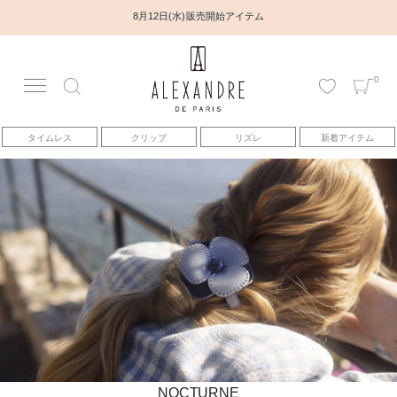
8月12日(水) 販売開始アイテム
0
アカウント
タイムレス
クリップ
リズレ
新着アイテム
アイテム
ベストセラー
コレクション
トピックス
ヘアアレンジ動画
NOCTURNE