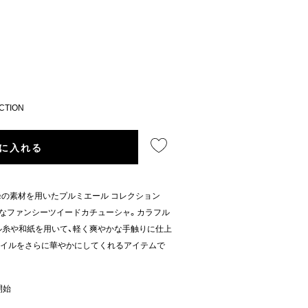
CTION
に入れる
N】最高峰の素材を用いたプルミエール コレクション
なファンシーツイードカチューシャ。カラフル
ル糸や和紙を用いて、軽く爽やかな手触りに仕上
タイルをさらに華やかにしてくれるアイテムで
開始