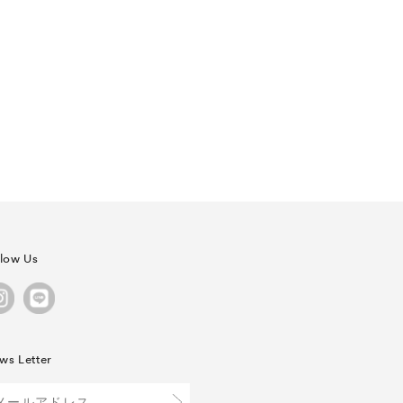
llow Us
ws Letter