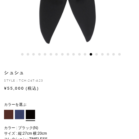
ヒストリー
クラフトマンシップ
ストア
ニュース
シュシュ
お修理について
STYLE：TCH-26T-A23
¥
55,000
(税込)
カラーを選ぶ
カラー : ブラック(N)
サイズ : 縦:27cm 横:20cm
コレクション :
TIMELESS