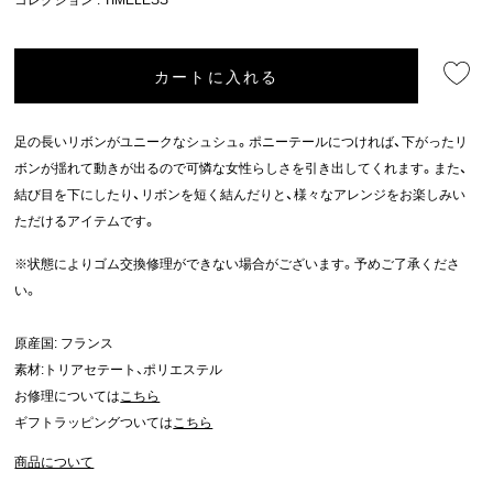
カートに入れる
足の長いリボンがユニークなシュシュ。ポニーテールにつければ、下がったリ
ボンが揺れて動きが出るので可憐な女性らしさを引き出してくれます。また、
結び目を下にしたり、リボンを短く結んだりと、様々なアレンジをお楽しみい
ただけるアイテムです。
※状態によりゴム交換修理ができない場合がございます。予めご了承くださ
い。
原産国: フランス
素材:トリアセテート、ポリエステル
お修理については
こちら
ギフトラッピングついては
こちら
商品について