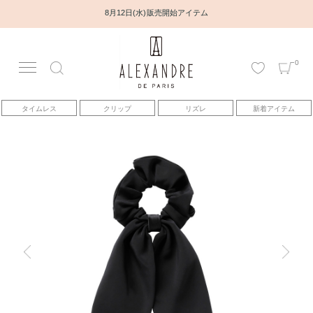
8月12日(水) 販売開始アイテム
0
アカウント
タイムレス
クリップ
リズレ
新着アイテム
アイテム
ベストセラー
コレクション
トピックス
ヘアアレンジ動画