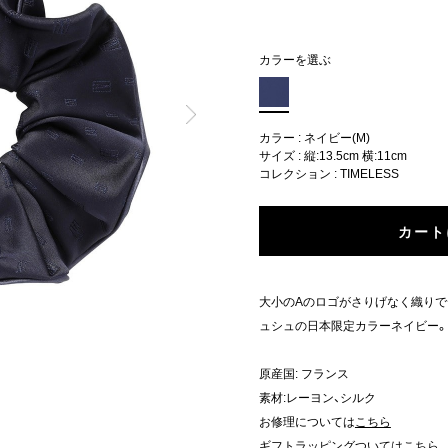
カラーを選ぶ
カラー : ネイビー(M)
サイズ : 縦:13.5cm 横:11cm
コレクション :
TIMELESS
カート
大小のAのロゴがさりげなく織りで
ュシュの日本限定カラーネイビー。
原産国: フランス
素材:レーヨン、シルク
お修理については
こちら
ギフトラッピングついては
こちら