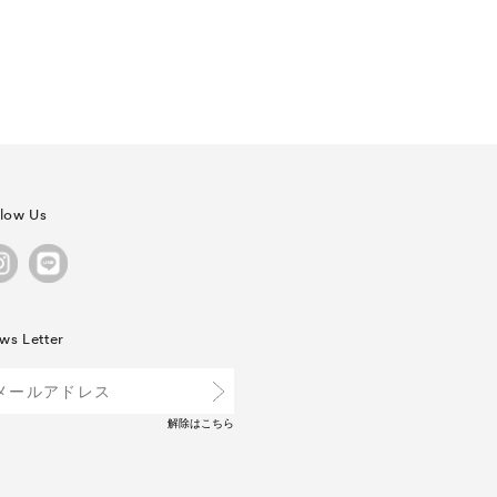
llow Us
ws Letter
解除は
こちら