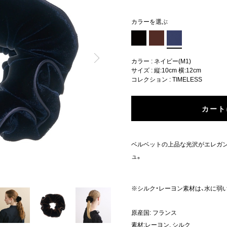
カラーを選ぶ
カラー : ネイビー(M1)
サイズ : 縦:10cm 横:12cm
コレクション :
TIMELESS
カート
ベルベットの上品な光沢がエレガ
ュ。
※シルク・レーヨン素材は、水に弱
原産国: フランス
素材:レーヨン, シルク