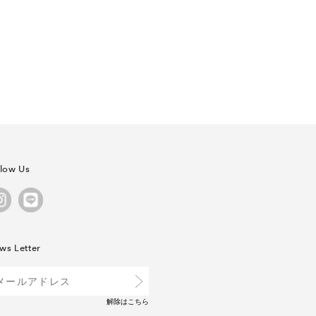
llow Us
ws Letter
解除は
こちら