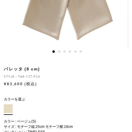
ヒストリー
クラフトマンシップ
ストア
ニュース
バレッタ (8 cm)
お修理について
STYLE：TA8-12T-P24
¥
83,600
(税込)
カラーを選ぶ
カラー : ベージュ(S)
サイズ : モチーフ縦:25cm モチーフ横:18cm
コレクション :
TIMELESS