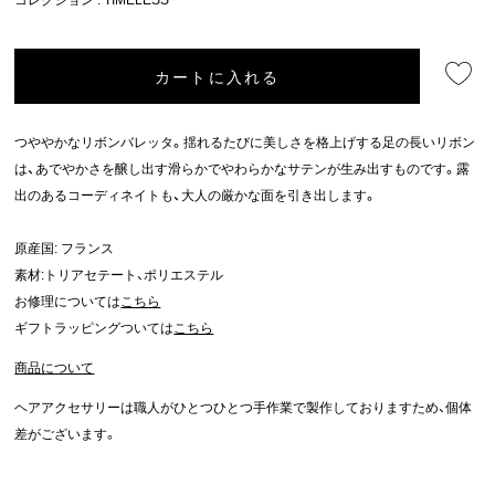
カートに入れる
つややかなリボンバレッタ。揺れるたびに美しさを格上げする足の長いリボン
は、あでやかさを醸し出す滑らかでやわらかなサテンが生み出すものです。露
出のあるコーディネイトも、大人の厳かな面を引き出します。
原産国: フランス
素材:トリアセテート、ポリエステル
お修理については
こちら
ギフトラッピングついては
こちら
商品について
ヘアアクセサリーは職人がひとつひとつ手作業で製作しておりますため、個体
差がございます。