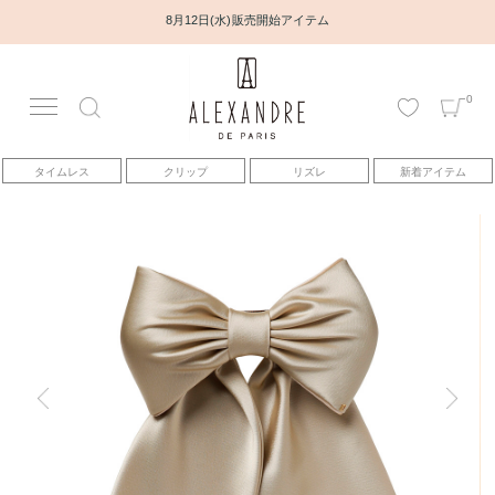
8月12日(水) 販売開始アイテム
0
アカウント
タイムレス
クリップ
リズレ
新着アイテム
アイテム
ベストセラー
コレクション
トピックス
ヘアアレンジ動画