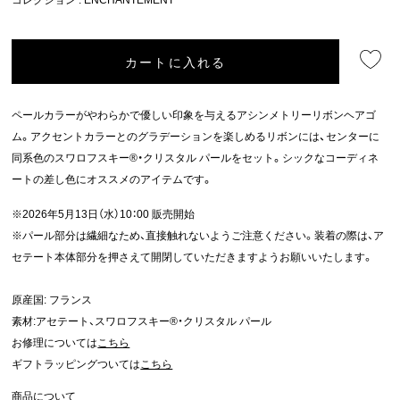
カートに入れる
ペールカラーがやわらかで優しい印象を与えるアシンメトリーリボンヘアゴ
ム。アクセントカラーとのグラデーションを楽しめるリボンには、センターに
同系色のスワロフスキー®・クリスタル パールをセット。シックなコーディネ
ートの差し色にオススメのアイテムです。
※2026年5月13日（水）10：00 販売開始
※パール部分は繊細なため、直接触れないようご注意ください。装着の際は、ア
セテート本体部分を押さえて開閉していただきますようお願いいたします。
原産国: フランス
素材:アセテート、スワロフスキー®・クリスタル パール
お修理については
こちら
ギフトラッピングついては
こちら
商品について