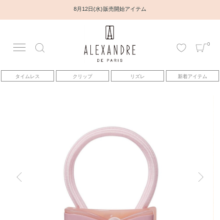
8月12日(水) 販売開始アイテム
0
アカウント
タイムレス
クリップ
リズレ
新着アイテム
アイテム
ベストセラー
コレクション
トピックス
ヘアアレンジ動画