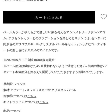
カートに入れる
ペールカラーがやわらかで優しい印象を与えるアシンメトリーリボンヘアゴ
ム。アクセントカラーとのグラデーションを楽しめるリボンには、センターに
同系色のスワロフスキー®・クリスタル パールをセット。シックなコーディネ
ートの差し色にオススメのアイテムです。
※2026年5月13日（水）10：00 販売開始
※パール部分は繊細なため、直接触れないようご注意ください。装着の際は、ア
セテート本体部分を押さえて開閉していただきますようお願いいたします。
原産国: フランス
素材:アセテート、スワロフスキー®・クリスタル パール
お修理については
こちら
ギフトラッピングついては
こちら
商品について