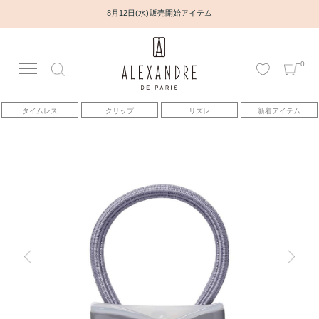
8月12日(水) 販売開始アイテム
0
アカウント
タイムレス
クリップ
リズレ
新着アイテム
アイテム
ベストセラー
コレクション
トピックス
ヘアアレンジ動画