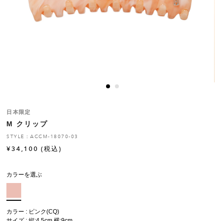
ヒストリー
クラフトマンシップ
ストア
ニュース
日本限定
M クリップ
お修理について
STYLE：ACCM-18070-03
¥
34,100
(税込)
カラーを選ぶ
カラー : ピンク(CQ)
サイズ : 縦:4.5cm 横:9cm