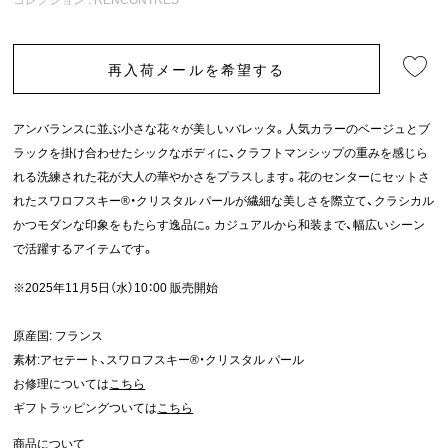
再入荷メールを希望する
アンバランスに並ぶ小さな花々が美しいバレッタ。人気カラーのベージュとブ
ラックを掛け合わせたシックなボディに、クラフトマンシップの重みを感じら
れる洗練された花が大人の華やかさをプラスします。花のセンターにセットさ
れたスワロフスキー®・クリスタル パールが繊細な美しさを際立て、クラシカル
かつモダンな印象をもたらす逸品に。カジュアルから和装まで、幅広いシーン
で活躍するアイテムです。
※2025年11月5日（水）10：00 販売開始
原産国: フランス
素材:アセテート、スワロフスキー®・クリスタル パール
お修理については
こちら
ギフトラッピングついては
こちら
商品について