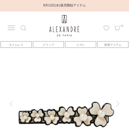
8月12日(水) 販売開始アイテム
0
アカウント
タイムレス
クリップ
リズレ
新着アイテム
アイテム
ベストセラー
コレクション
トピックス
ヘアアレンジ動画