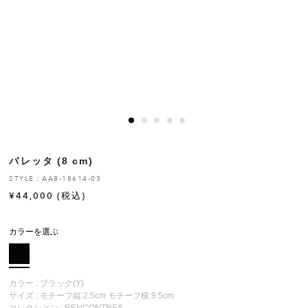
ヒストリー
クラフトマンシップ
ストア
ニュース
バレッタ (8 cm)
お修理について
STYLE：AA8-18614-03
¥
44,000
(税込)
カラーを選ぶ
カラー : ブラック(Y)
サイズ : モチーフ縦:2.5cm モチーフ横:9.5cm
コレクション :
RENCONTRES