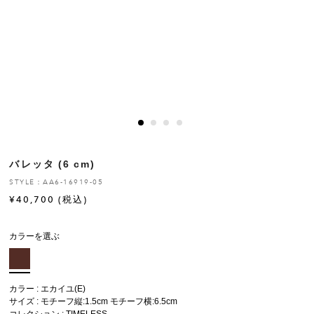
ヒストリー
クラフトマンシップ
ストア
ニュース
バレッタ (6 cm)
お修理について
STYLE：AA6-16919-05
¥
40,700
(税込)
カラーを選ぶ
カラー : エカイユ(E)
サイズ : モチーフ縦:1.5cm モチーフ横:6.5cm
コレクション :
TIMELESS