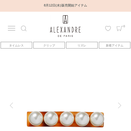
8月12日(水) 販売開始アイテム
0
アカウント
タイムレス
クリップ
リズレ
新着アイテム
アイテム
ベストセラー
コレクション
トピックス
ヘアアレンジ動画