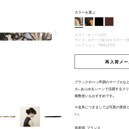
カラーを選ぶ
カラー : オパール(O)
サイズ : モチーフ縦:1cm モチーフ横:
コレクション :
TIMELESS
再入荷メー
ブラックやべっ甲調のマーブルな
タ。あらゆるシーンで活躍するスリ
複数使いもおすすめです。
※金具につきましては写真の形状
い。
原産国: フランス